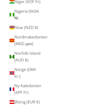
Niger (XOF Fr)
Nigeria (NGN
₦)
Niue (NZD $)
Nordmakedonien
(MKD ден)
Norfolk Island
(AUD $)
Norge (DKK
kr.)
Ny Kaledonien
(XPF Fr)
Østrig (EUR €)