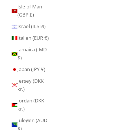
Isle of Man
(GBP £)
Israel (ILS ₪)
Italien (EUR €)
Jamaica (JMD
$)
Japan (JPY ¥)
Jersey (DKK
kr.)
Jordan (DKK
kr.)
Juleøen (AUD
$)