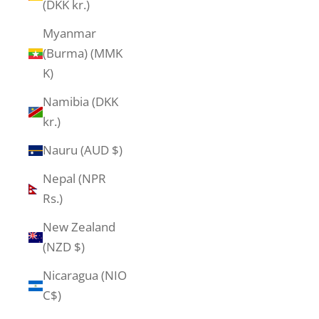
(DKK kr.)
Myanmar
(Burma) (MMK
K)
Namibia (DKK
kr.)
Nauru (AUD $)
Nepal (NPR
Rs.)
New Zealand
(NZD $)
Nicaragua (NIO
C$)