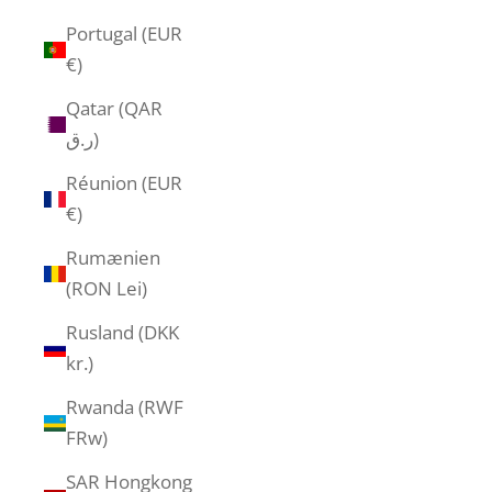
Portugal (EUR
€)
Qatar (QAR
ر.ق)
Réunion (EUR
€)
Rumænien
(RON Lei)
Rusland (DKK
kr.)
Rwanda (RWF
FRw)
SAR Hongkong