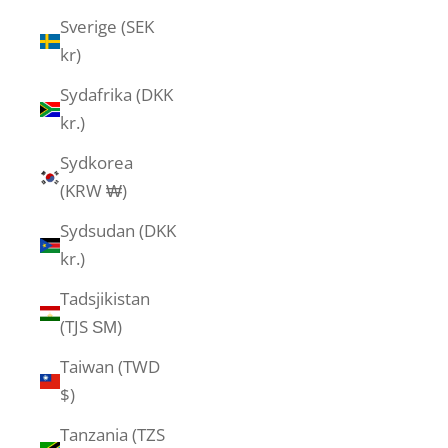
Sverige (SEK
kr)
Sydafrika (DKK
kr.)
Sydkorea
(KRW ₩)
Sydsudan (DKK
kr.)
Tadsjikistan
(TJS ЅМ)
Taiwan (TWD
$)
Tanzania (TZS