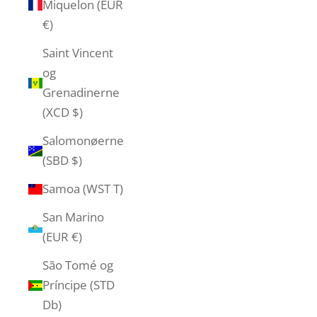
Miquelon (EUR
€)
Saint Vincent
og
Grenadinerne
(XCD $)
Salomonøerne
(SBD $)
Samoa (WST T)
San Marino
(EUR €)
São Tomé og
Príncipe (STD
Db)