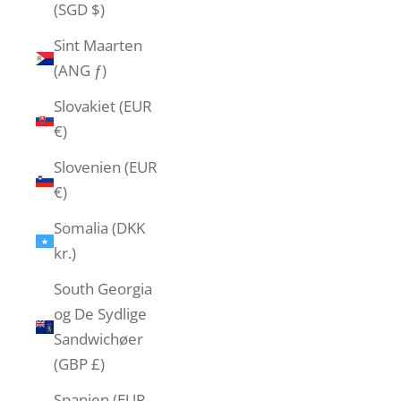
(SGD $)
Sint Maarten
(ANG ƒ)
Slovakiet (EUR
€)
Slovenien (EUR
€)
Somalia (DKK
kr.)
South Georgia
og De Sydlige
Sandwichøer
(GBP £)
Spanien (EUR