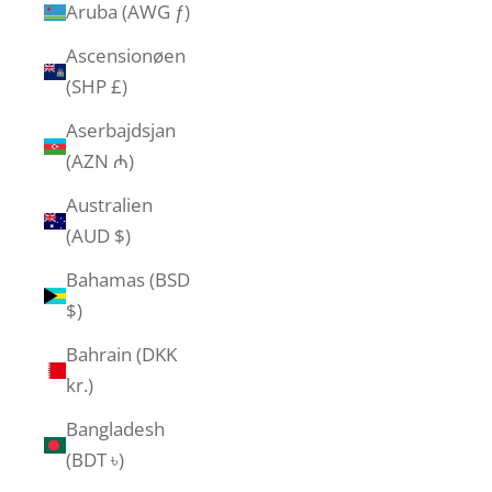
Aruba (AWG ƒ)
Ascensionøen
(SHP £)
Aserbajdsjan
(AZN ₼)
Australien
(AUD $)
Bahamas (BSD
$)
Bahrain (DKK
kr.)
Bangladesh
(BDT ৳)