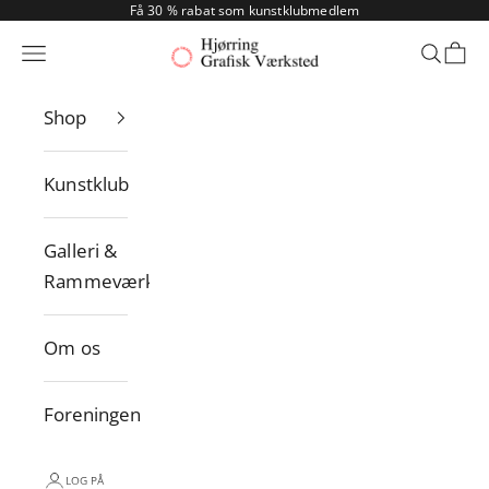
Spring til indhold
Få 30 % rabat som kunstklubmedlem
Menu
Søg
Indk
Hjørring Grafisk
Shop
Kunstklub
Galleri &
Rammeværksted
Om os
Foreningen
LOG PÅ