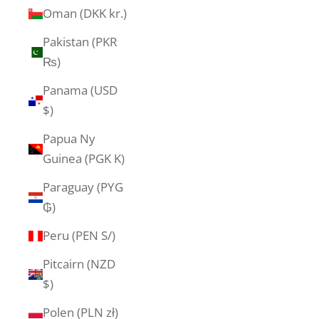
Oman (DKK kr.)
Pakistan (PKR
₨)
Panama (USD
$)
Papua Ny
Guinea (PGK K)
Paraguay (PYG
₲)
Peru (PEN S/)
Pitcairn (NZD
$)
Polen (PLN zł)