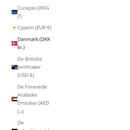
Curaçao (ANG
ƒ)
Cypern (EUR €)
Danmark (DKK
kr.)
De Britiske
Jomfruøer
(USD $)
De Forenede
Arabiske
Emirater (AED
د.إ)
De