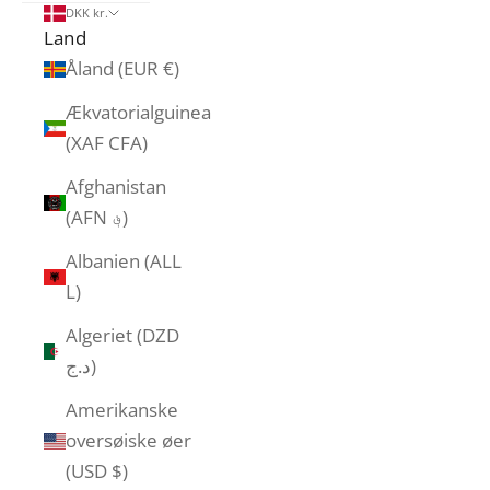
DKK kr.
Land
Åland (EUR €)
Ækvatorialguinea
(XAF CFA)
Afghanistan
(AFN ؋)
Albanien (ALL
L)
Algeriet (DZD
د.ج)
Amerikanske
oversøiske øer
(USD $)