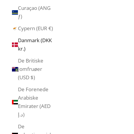
Curaçao (ANG
ƒ)
Cypern (EUR €)
Danmark (DKK
kr.)
De Britiske
Jomfruøer
(USD $)
De Forenede
Arabiske
Emirater (AED
د.إ)
De