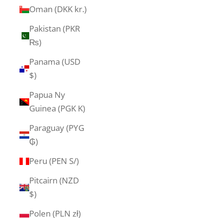
Oman (DKK kr.)
Pakistan (PKR
₨)
Panama (USD
$)
Papua Ny
Guinea (PGK K)
Paraguay (PYG
₲)
Peru (PEN S/)
Pitcairn (NZD
$)
Polen (PLN zł)