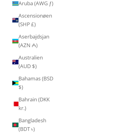
Aruba (AWG ƒ)
Ascensionøen
(SHP £)
Aserbajdsjan
(AZN ₼)
Australien
(AUD $)
Bahamas (BSD
$)
Bahrain (DKK
kr.)
Bangladesh
(BDT ৳)