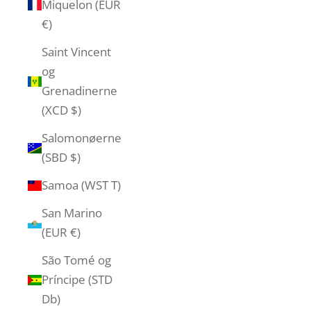
Miquelon (EUR
€)
Saint Vincent
og
Grenadinerne
(XCD $)
Salomonøerne
(SBD $)
Samoa (WST T)
San Marino
(EUR €)
São Tomé og
Príncipe (STD
Db)