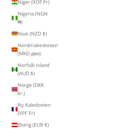
Niger (XOF Fr)
Nigeria (NGN
₦)
Niue (NZD $)
Nordmakedonien
(MKD ден)
Norfolk Island
(AUD $)
Norge (DKK
kr.)
Ny Kaledonien
(XPF Fr)
Østrig (EUR €)