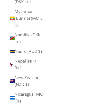
(DKK kr.)
Myanmar
(Burma) (MMK
K)
Namibia (DKK
kr.)
Nauru (AUD $)
Nepal (NPR
Rs.)
New Zealand
(NZD $)
Nicaragua (NIO
C$)