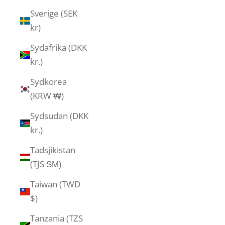
Sverige (SEK
kr)
Sydafrika (DKK
kr.)
Sydkorea
(KRW ₩)
Sydsudan (DKK
kr.)
Tadsjikistan
(TJS ЅМ)
Taiwan (TWD
$)
Tanzania (TZS