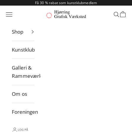
Spring til indhold
Få 30 % rabat som kunstklubmedlem
Hjørring Grafisk Værksted
Menu
Søg
Indk
Shop
Kunstklub
Galleri &
Rammeværksted
Om os
Foreningen
LOG PÅ