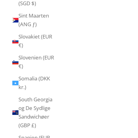
(SGD $)
Sint Maarten
(ANG ƒ)
Slovakiet (EUR
€)
Slovenien (EUR
€)
Somalia (DKK
kr.)
South Georgia
og De Sydlige
Sandwichøer
(GBP £)
Spanien (EUR