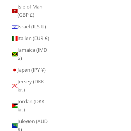
Isle of Man
(GBP £)
Israel (ILS ₪)
Italien (EUR €)
Jamaica (JMD
$)
Japan (JPY ¥)
Jersey (DKK
kr.)
Jordan (DKK
kr.)
Juleøen (AUD
$)