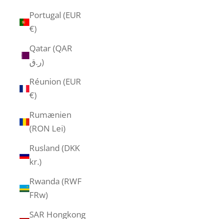
Portugal (EUR
€)
Qatar (QAR
ر.ق)
Réunion (EUR
€)
Rumænien
(RON Lei)
Rusland (DKK
kr.)
Rwanda (RWF
FRw)
SAR Hongkong