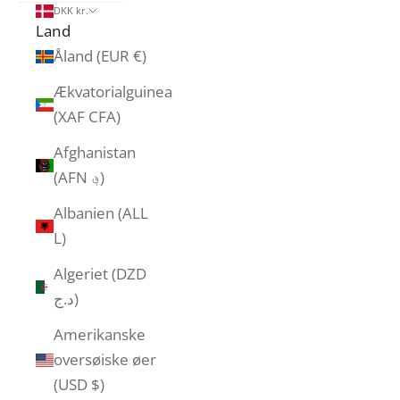
DKK kr.
Land
Åland (EUR €)
Ækvatorialguinea
(XAF CFA)
Afghanistan
(AFN ؋)
Albanien (ALL
L)
Algeriet (DZD
د.ج)
Amerikanske
oversøiske øer
(USD $)