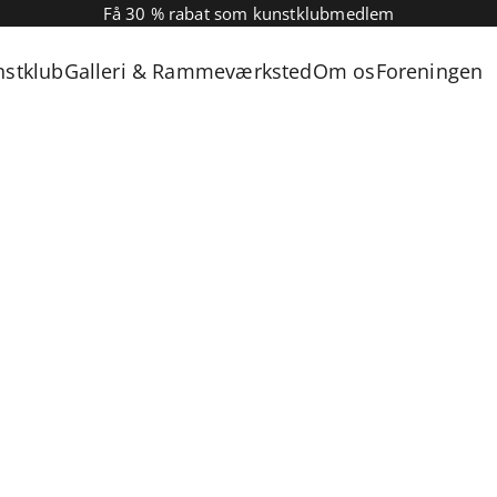
Få 30 % rabat som kunstklubmedlem
nstklub
Galleri & Rammeværksted
Om os
Foreningen