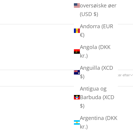
oversøiske øer
(USD $)
Andorra (EUR
€)
Angola (DKK
kr.)
Anguilla (XCD
95 produkter
Sorter efter
$)
Antigua og
Barbuda (XCD
SPAR 700,00 KR
$)
Argentina (DKK
kr.)