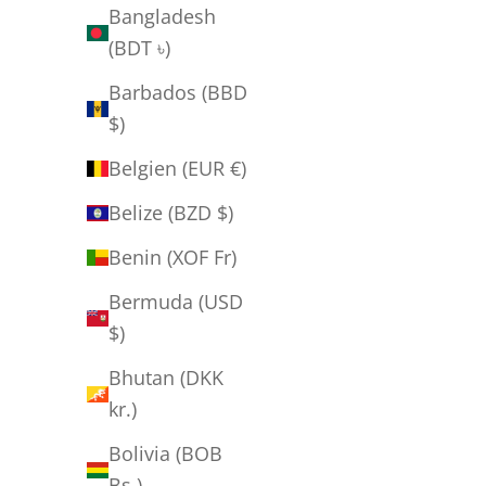
Bangladesh
(BDT ৳)
Barbados (BBD
$)
Belgien (EUR €)
Belize (BZD $)
Doris Bloom - "5" Mornimuagebsa
Salgspris
Normalpris
750,00 kr
1.500,00 kr
Benin (XOF Fr)
Bermuda (USD
$)
Bhutan (DKK
kr.)
SPAR 500,00 KR
Bolivia (BOB
Bs.)