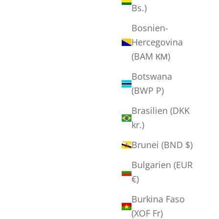
Bs.)
Bosnien-
Hercegovina
(BAM КМ)
Botswana
(BWP P)
Brasilien (DKK
kr.)
Brunei (BND $)
Bulgarien (EUR
€)
Burkina Faso
(XOF Fr)