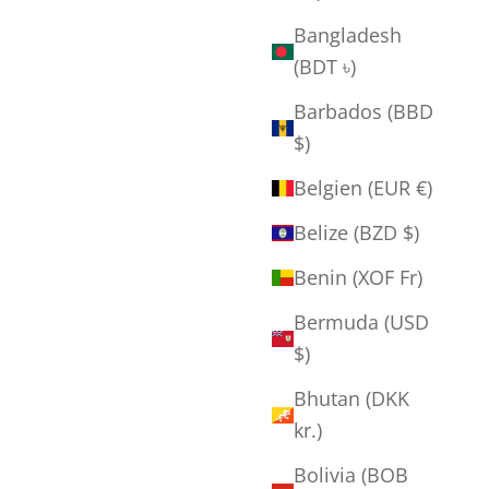
Bangladesh
(BDT ৳)
Barbados (BBD
$)
Belgien (EUR €)
Belize (BZD $)
Benin (XOF Fr)
Bermuda (USD
$)
Bhutan (DKK
kr.)
Knud Odde - "Untitled"
Bolivia (BOB
Salgspris
2.000,00 kr