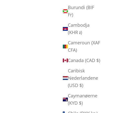
Burundi (BIF
Fr)
Cambodja
(KHR ៛)
Cameroun (XAF
CFA)
Canada (CAD $)
Peter Madsen - "Troldeliv 2"
Salgspris
Caribisk
250,00 kr
Nederlandene
(USD $)
Caymanøerne
(KYD $)