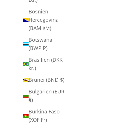
Bosnien-
Hercegovina
(BAM КМ)
Botswana
(BWP P)
Brasilien (DKK
kr.)
Per Børge Maltesen - "Parti fra Loenstrup 2"
Brunei (BND $)
Salgspris
Normalpris
300,00 kr
800,00 kr
Bulgarien (EUR
€)
SPAR 900,00 KR
Burkina Faso
(XOF Fr)