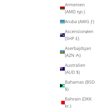
Armenien
(AMD դր.)
Aruba (AWG ƒ)
Ascensionøen
(SHP £)
Aserbajdsjan
Erik Hagens - "Håb"
(AZN ₼)
Salgspris
Normalpris
1.000,00 kr
1.700,00 kr
Australien
(AUD $)
Bahamas (BSD
$)
Bahrain (DKK
kr.)