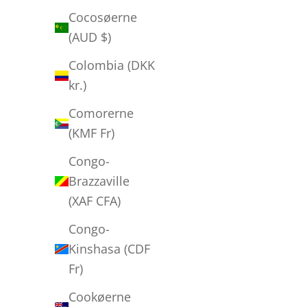
Cocosøerne
Kjetil Berge - "U and I - The Drop"
(AUD $)
Salgspris
Normalpris
700,00 kr
1.600,00 kr
Colombia (DKK
kr.)
Comorerne
(KMF Fr)
Congo-
Brazzaville
(XAF CFA)
Congo-
Kinshasa (CDF
Fr)
Cookøerne