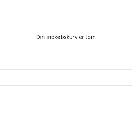
Din indkøbskurv er tom
Nuancer af rød