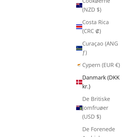
Cookøerne
Doris Bloom - "5" Rnsparkugsi
(NZD $)
Salgspris
1.200,00 kr
Costa Rica
(CRC ₡)
Curaçao (ANG
SPAR 1.000,00 KR
ƒ)
Cypern (EUR €)
Danmark (DKK
kr.)
De Britiske
Jomfruøer
(USD $)
De Forenede