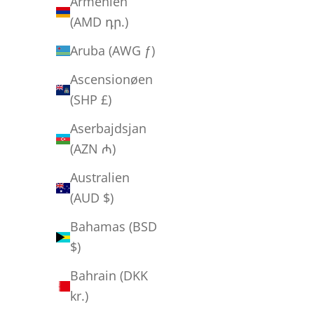
Armenien
Salgspris
Normalpris
600,00 kr
1.800,00 kr
(AMD դր.)
Aruba (AWG ƒ)
Ascensionøen
SPAR 750,00 KR
(SHP £)
Aserbajdsjan
(AZN ₼)
Australien
(AUD $)
Bahamas (BSD
$)
Bahrain (DKK
kr.)