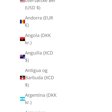
oversøiske øer
(USD $)
Andorra (EUR
€)
Angola (DKK
kr.)
Anguilla (XCD
$)
Antigua og
Barbuda (XCD
$)
Argentina (DKK
kr.)
Jens Bohr - "Untitled"