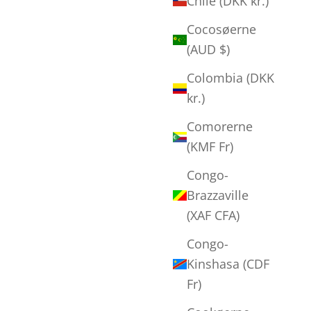
Chile (DKK kr.)
Cocosøerne
(AUD $)
Colombia (DKK
kr.)
Comorerne
(KMF Fr)
Congo-
Brazzaville
(XAF CFA)
Congo-
Kinshasa (CDF
Fr)