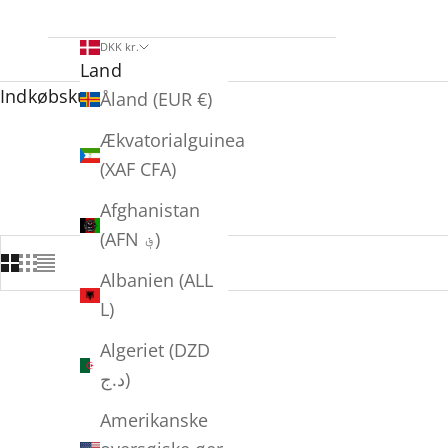
DKK kr.
Land
Indkøbskurv
Åland (EUR €)
Ækvatorialguinea
(XAF CFA)
Afghanistan
(AFN ؋)
Albanien (ALL
L)
Algeriet (DZD
SPAR 1.200,00 KR
د.ج)
Amerikanske