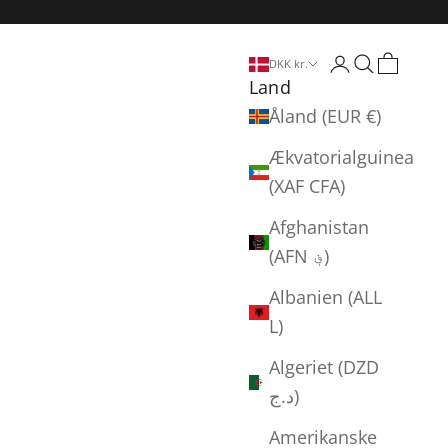
Log på
Søg
Indkøbs
DKK kr.
Land
Åland (EUR €)
Ækvatorialguinea
(XAF CFA)
Afghanistan
(AFN ؋)
Albanien (ALL
L)
Algeriet (DZD
د.ج)
Amerikanske