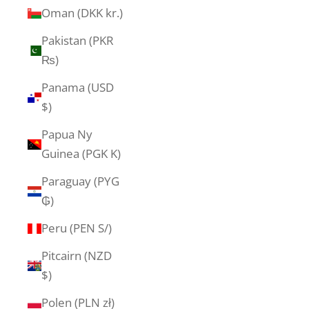
Oman (DKK kr.)
Pakistan (PKR
₨)
Panama (USD
$)
Papua Ny
Guinea (PGK K)
Paraguay (PYG
₲)
Peru (PEN S/)
Pitcairn (NZD
$)
Polen (PLN zł)