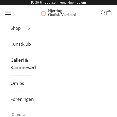
Spring til indhold
Få 30 % rabat som kunstklubmedlem
Hjørring Grafisk Værksted
Menu
Søg
Indk
Shop
Kunstklub
Galleri &
Rammeværksted
Om os
Foreningen
LOG PÅ