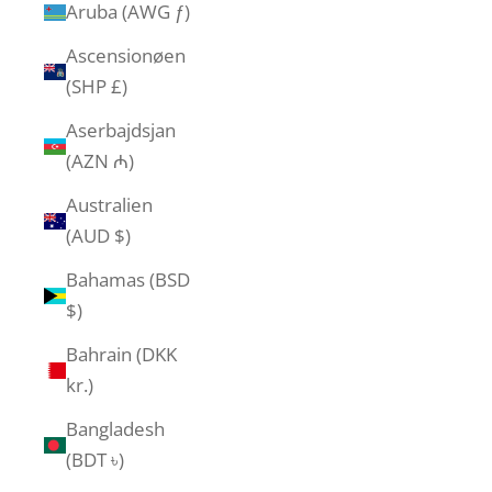
Aruba (AWG ƒ)
Ascensionøen
(SHP £)
Aserbajdsjan
(AZN ₼)
Australien
(AUD $)
Bahamas (BSD
$)
Bahrain (DKK
kr.)
Bangladesh
(BDT ৳)