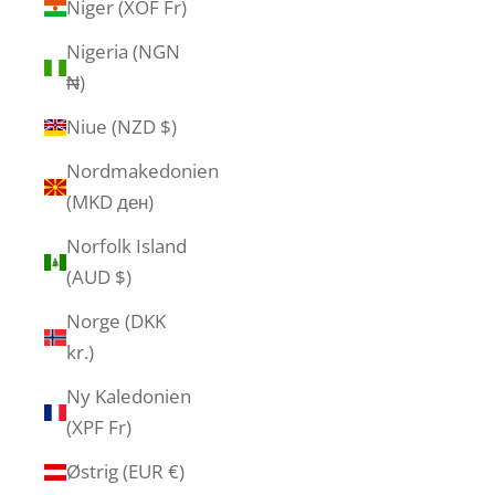
Niger (XOF Fr)
Nigeria (NGN
₦)
Niue (NZD $)
Nordmakedonien
(MKD ден)
Norfolk Island
(AUD $)
Norge (DKK
kr.)
Ny Kaledonien
(XPF Fr)
Østrig (EUR €)