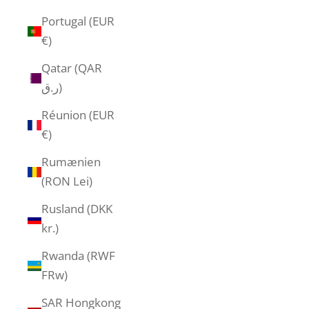
Portugal (EUR
€)
Qatar (QAR
ر.ق)
Réunion (EUR
€)
Rumænien
(RON Lei)
Rusland (DKK
kr.)
Rwanda (RWF
FRw)
SAR Hongkong