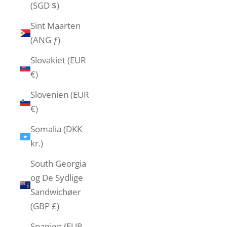
(SGD $)
Sint Maarten
(ANG ƒ)
Slovakiet (EUR
€)
Slovenien (EUR
€)
Somalia (DKK
kr.)
South Georgia
og De Sydlige
Sandwichøer
(GBP £)
Spanien (EUR