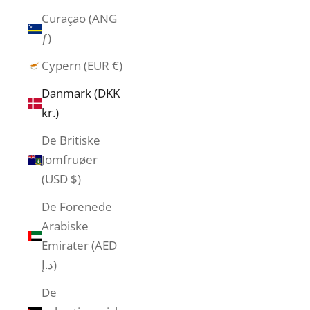
Curaçao (ANG
ƒ)
Cypern (EUR €)
Danmark (DKK
kr.)
De Britiske
Jomfruøer
(USD $)
De Forenede
Arabiske
Emirater (AED
د.إ)
De