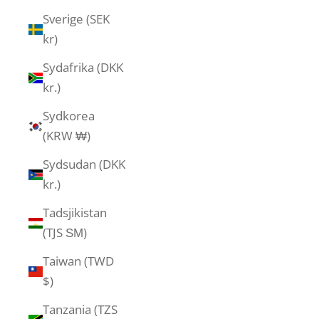
Sverige (SEK
kr)
Sydafrika (DKK
kr.)
Sydkorea
(KRW ₩)
Sydsudan (DKK
kr.)
Tadsjikistan
(TJS ЅМ)
Taiwan (TWD
$)
Tanzania (TZS