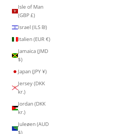
Isle of Man
(GBP £)
Israel (ILS ₪)
Italien (EUR €)
Jamaica (JMD
$)
Japan (JPY ¥)
Jersey (DKK
kr.)
Jordan (DKK
kr.)
Juleøen (AUD
$)