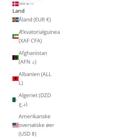
DKK kr.
Land
Åland (EUR €)
Ækvatorialguinea
(XAF CFA)
Afghanistan
(AFN ؋)
Albanien (ALL
L)
Algeriet (DZD
د.ج)
Amerikanske
oversøiske øer
(USD $)