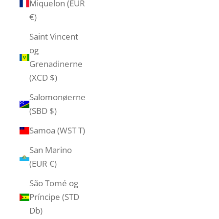
Miquelon (EUR
€)
Saint Vincent
og
Grenadinerne
(XCD $)
Salomonøerne
(SBD $)
Samoa (WST T)
San Marino
(EUR €)
São Tomé og
Príncipe (STD
Db)