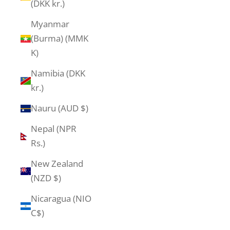
(DKK kr.)
Myanmar
(Burma) (MMK
K)
Namibia (DKK
kr.)
Nauru (AUD $)
Nepal (NPR
Rs.)
New Zealand
(NZD $)
Nicaragua (NIO
C$)