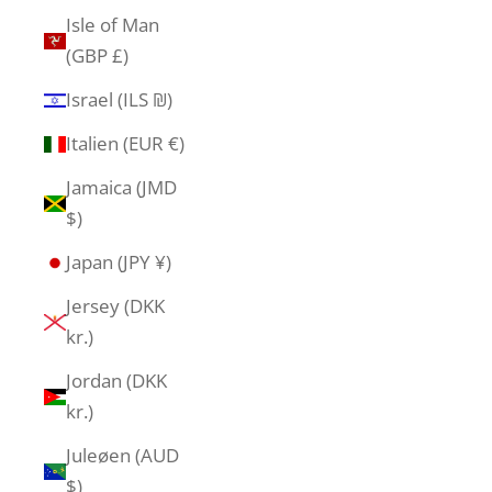
Isle of Man
(GBP £)
Israel (ILS ₪)
Italien (EUR €)
Jamaica (JMD
$)
Japan (JPY ¥)
Jersey (DKK
kr.)
Jordan (DKK
kr.)
Juleøen (AUD
$)