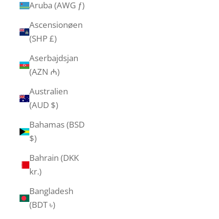
Aruba (AWG ƒ)
Ascensionøen
(SHP £)
Aserbajdsjan
(AZN ₼)
Australien
(AUD $)
Bahamas (BSD
$)
Bahrain (DKK
kr.)
Bangladesh
(BDT ৳)