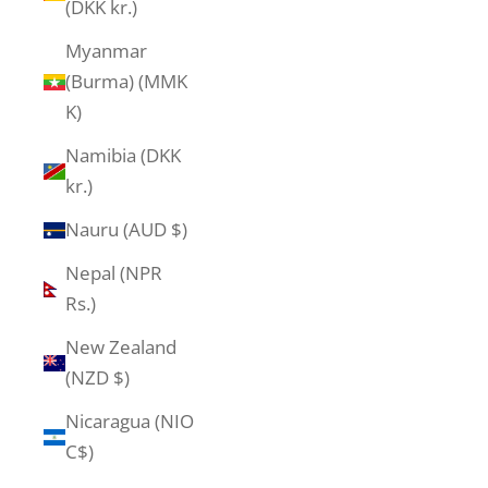
(DKK kr.)
Myanmar
(Burma) (MMK
K)
Namibia (DKK
kr.)
Nauru (AUD $)
Nepal (NPR
Rs.)
New Zealand
(NZD $)
Nicaragua (NIO
C$)