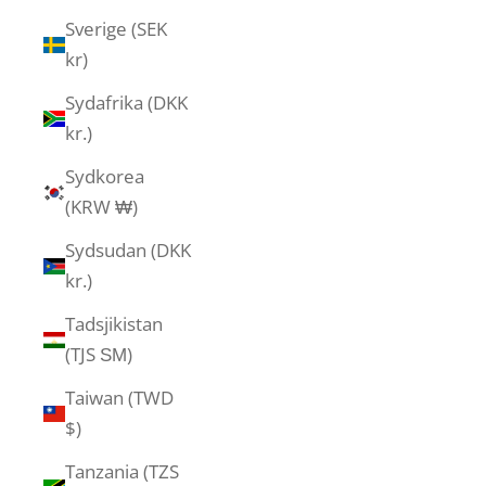
Sverige (SEK
kr)
Sydafrika (DKK
kr.)
Sydkorea
(KRW ₩)
Sydsudan (DKK
kr.)
Tadsjikistan
(TJS ЅМ)
Taiwan (TWD
$)
Tanzania (TZS