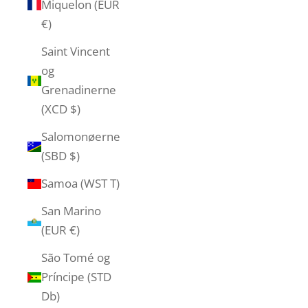
Miquelon (EUR
€)
Saint Vincent
og
Grenadinerne
(XCD $)
Salomonøerne
(SBD $)
Samoa (WST T)
San Marino
(EUR €)
São Tomé og
Príncipe (STD
Db)