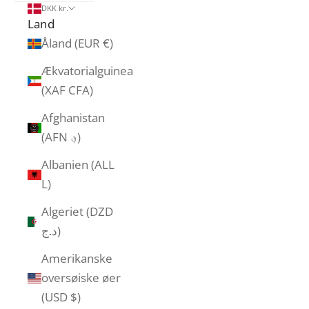
DKK kr.
Land
Åland (EUR €)
Ækvatorialguinea
(XAF CFA)
Afghanistan
(AFN ؋)
Albanien (ALL
L)
Algeriet (DZD
د.ج)
Amerikanske
oversøiske øer
(USD $)