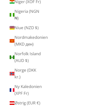
Niger (XOF Fr)
Nigeria (NGN
₦)
Niue (NZD $)
Nordmakedonien
(MKD ден)
Norfolk Island
(AUD $)
Norge (DKK
kr.)
Ny Kaledonien
(XPF Fr)
Østrig (EUR €)