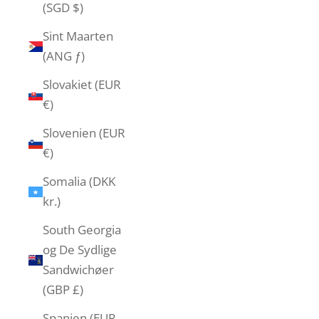
(SGD $)
Sint Maarten
(ANG ƒ)
Slovakiet (EUR
€)
Slovenien (EUR
€)
Somalia (DKK
kr.)
South Georgia
og De Sydlige
Sandwichøer
(GBP £)
Spanien (EUR