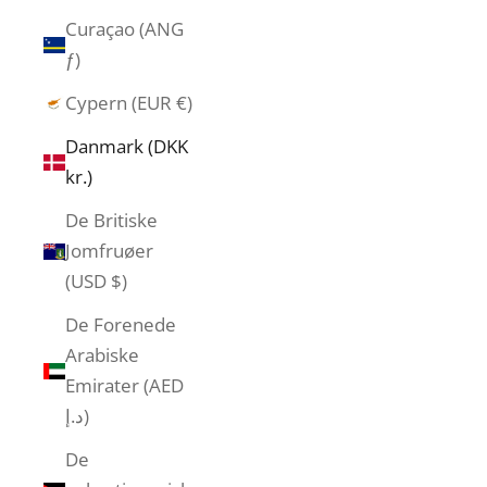
Curaçao (ANG
ƒ)
Cypern (EUR €)
Danmark (DKK
kr.)
De Britiske
Jomfruøer
(USD $)
De Forenede
Arabiske
Emirater (AED
د.إ)
De