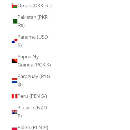
Oman (DKK kr.)
Pakistan (PKR
₨)
Panama (USD
$)
Papua Ny
Guinea (PGK K)
Paraguay (PYG
₲)
Peru (PEN S/)
Pitcairn (NZD
$)
Polen (PLN zł)