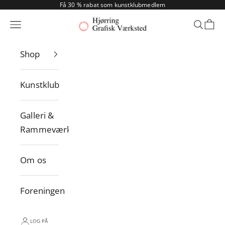
Spring til indhold
Få 30 % rabat som kunstklubmedlem
Hjørring Grafisk Værksted
Menu
Søg
Indk
Shop
Kunstklub
Galleri &
Rammeværksted
Om os
Foreningen
LOG PÅ