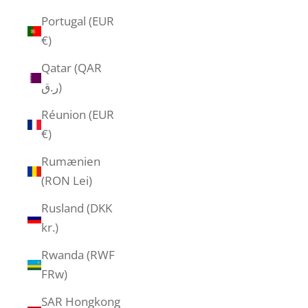
Portugal (EUR
€)
Qatar (QAR
ر.ق)
Réunion (EUR
€)
Rumænien
(RON Lei)
Rusland (DKK
kr.)
Rwanda (RWF
FRw)
SAR Hongkong