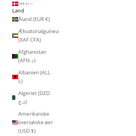
DKK kr.
Land
Åland (EUR €)
Ækvatorialguinea
(XAF CFA)
Afghanistan
(AFN ؋)
Albanien (ALL
L)
Algeriet (DZD
د.ج)
Amerikanske
oversøiske øer
(USD $)