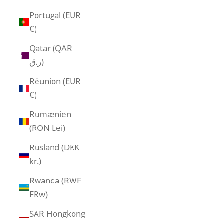
Portugal (EUR
€)
Qatar (QAR
ر.ق)
Réunion (EUR
€)
Rumænien
(RON Lei)
Rusland (DKK
kr.)
Rwanda (RWF
FRw)
SAR Hongkong