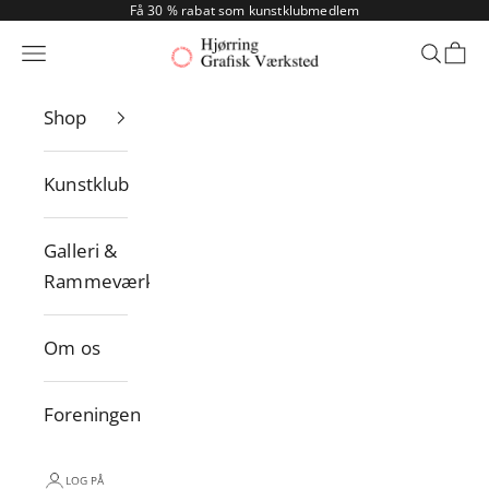
Spring til indhold
Få 30 % rabat som kunstklubmedlem
Hjørring Grafisk Værksted
Menu
Søg
Indk
Shop
Kunstklub
Galleri &
Rammeværksted
Om os
Foreningen
LOG PÅ