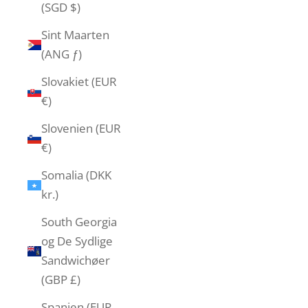
(SGD $)
Sint Maarten
(ANG ƒ)
Slovakiet (EUR
€)
Slovenien (EUR
€)
Somalia (DKK
kr.)
South Georgia
og De Sydlige
Sandwichøer
(GBP £)
Spanien (EUR