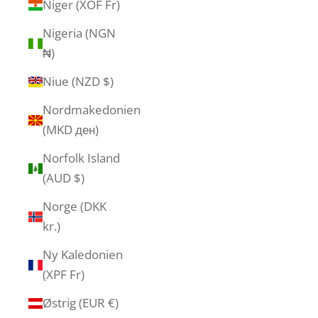
Niger (XOF Fr)
Nigeria (NGN
₦)
Niue (NZD $)
Nordmakedonien
(MKD ден)
Norfolk Island
(AUD $)
Norge (DKK
kr.)
Ny Kaledonien
(XPF Fr)
Østrig (EUR €)