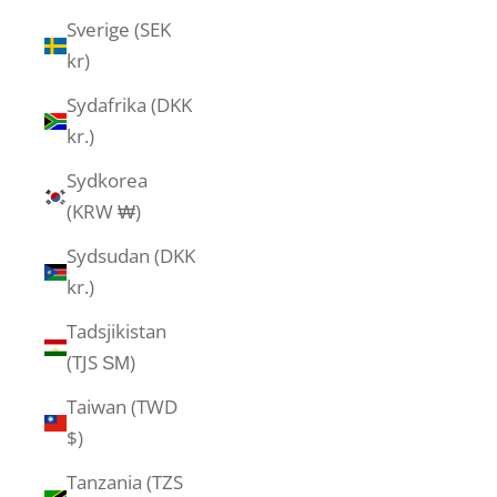
Sverige (SEK
kr)
Sydafrika (DKK
kr.)
Sydkorea
(KRW ₩)
Sydsudan (DKK
kr.)
Tadsjikistan
(TJS ЅМ)
Taiwan (TWD
$)
Tanzania (TZS