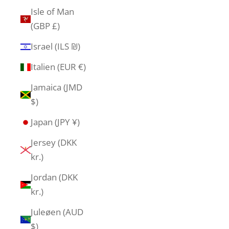
Isle of Man
(GBP £)
Israel (ILS ₪)
Italien (EUR €)
Jamaica (JMD
$)
Japan (JPY ¥)
Jersey (DKK
kr.)
Jordan (DKK
kr.)
Juleøen (AUD
$)