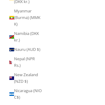
(DKK kr.)
Myanmar
(Burma) (MMK
K)
Namibia (DKK
kr.)
Nauru (AUD $)
Nepal (NPR
Rs.)
New Zealand
(NZD $)
Nicaragua (NIO
C$)