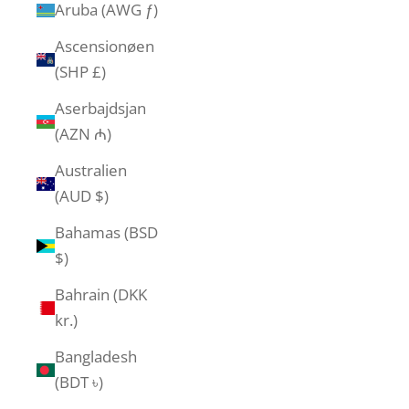
Aruba (AWG ƒ)
Ascensionøen
(SHP £)
Aserbajdsjan
(AZN ₼)
Australien
(AUD $)
Bahamas (BSD
$)
Bahrain (DKK
kr.)
Bangladesh
(BDT ৳)