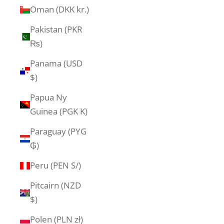
Oman (DKK kr.)
Pakistan (PKR
₨)
Panama (USD
$)
Papua Ny
Guinea (PGK K)
Paraguay (PYG
₲)
Peru (PEN S/)
Pitcairn (NZD
$)
Polen (PLN zł)