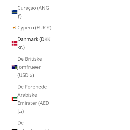
Curaçao (ANG
ƒ)
Cypern (EUR €)
Danmark (DKK
kr.)
De Britiske
Jomfruøer
(USD $)
De Forenede
Arabiske
Emirater (AED
د.إ)
De