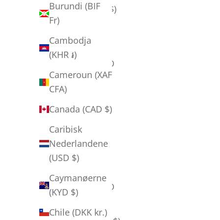
Burundi (BIF
Barbuda (XCD $)
Fr)
Argentina (DKK
Cambodja
kr.)
(KHR ៛)
Armenien (AMD
Cameroun (XAF
դր.)
CFA)
Aruba (AWG ƒ)
Canada (CAD $)
Ascensionøen
Caribisk
(SHP £)
Nederlandene
Aserbajdsjan
(USD $)
(AZN ₼)
Caymanøerne
Australien (AUD
(KYD $)
$)
Chile (DKK kr.)