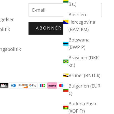
Bs.)
Bosnien-
gelser
Hercegovina
ABONNÉR
(BAM КМ)
litik
Botswana
(BWP P)
ngspolitik
Brasilien (DKK
kr.)
Brunei (BND $)
Bulgarien (EUR
€)
Burkina Faso
(XOF Fr)