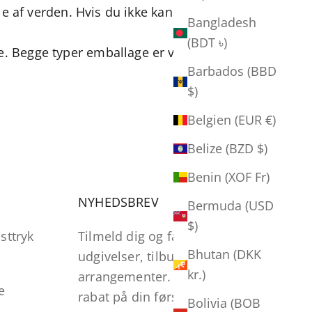
le af verden. Hvis du ikke kan finde dit land på
Bangladesh
(BDT ৳)
e. Begge typer emballage er velegnede til
Barbados (BBD
$)
Belgien (EUR €)
Belize (BZD $)
Benin (XOF Fr)
NYHEDSBREV
Bermuda (USD
$)
sttryk
Tilmeld dig og få nyheder om
Bhutan (DKK
udgivelser, tilbud og
kr.)
arrangementer. Vi giver dig 15%
e
rabat på din første ordre.
Bolivia (BOB