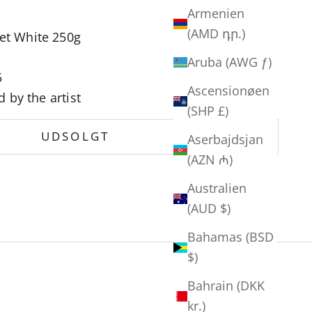
Armenien
(AMD դր.)
et White 250g
Aruba (AWG ƒ)
5
Ascensionøen
by the artist
(SHP £)
UDSOLGT
Aserbajdsjan
(AZN ₼)
Australien
(AUD $)
Bahamas (BSD
$)
Bahrain (DKK
kr.)