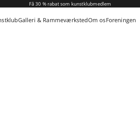
Få 30 % rabat som kunstklubmedlem
nstklub
Galleri & Rammeværksted
Om os
Foreningen