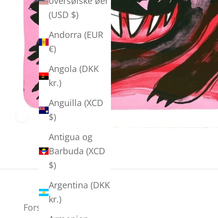
oversøiske øer
(USD $)
Andorra (EUR
€)
Angola (DKK
kr.)
Anguilla (XCD
$)
Antigua og
Barbuda (XCD
$)
Argentina (DKK
kr.)
Forsendelse