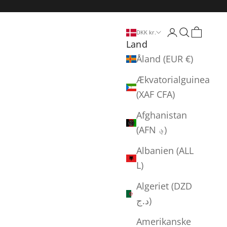
Log på
Søg
Indkøbs
DKK kr.
Land
Åland (EUR €)
Ækvatorialguinea
(XAF CFA)
Afghanistan
(AFN ؋)
Albanien (ALL
L)
Algeriet (DZD
د.ج)
Amerikanske