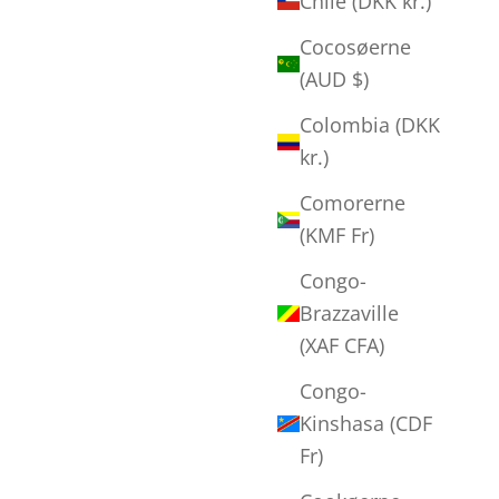
Chile (DKK kr.)
Cocosøerne
(AUD $)
Colombia (DKK
kr.)
Comorerne
(KMF Fr)
Congo-
Brazzaville
(XAF CFA)
Congo-
Kinshasa (CDF
Fr)