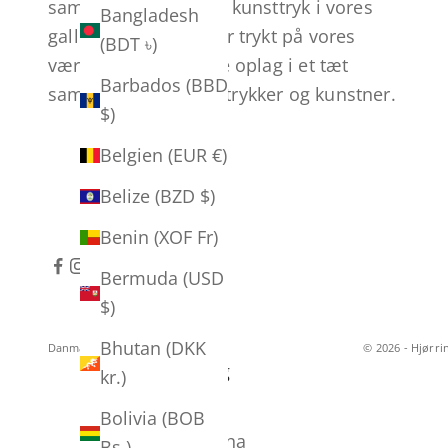
samtidskunsten. Alle kunsttryk i vores
Bangladesh
galleri og webshop er trykt på vores
(BDT ৳)
værksted i eksklusive oplag i et tæt
Barbados (BBD
samarbejde mellem trykker og kunstner.
$)
Belgien (EUR €)
Belize (BZD $)
Benin (XOF Fr)
Bermuda (USD
$)
Bhutan (DKK
Danmark (DKK kr.)
Dansk
© 2026 - Hjørri
Land
Sprog
kr.)
Åland (EUR €)
Dansk
Bolivia (BOB
Ækvatorialguinea
English
Bs.)