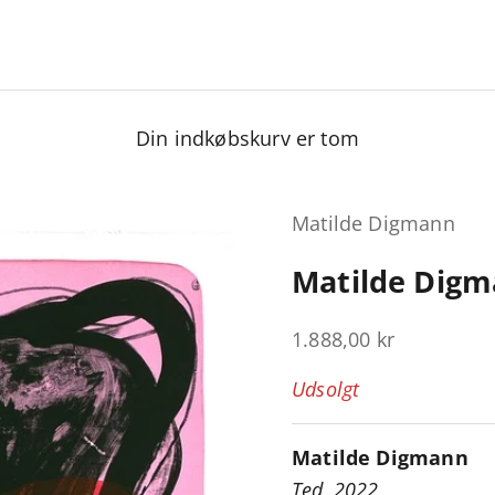
Din indkøbskurv er tom
Matilde Digmann
Matilde Digm
Salgspris
1.888,00 kr
Udsolgt
Matilde Digmann
Ted, 2022