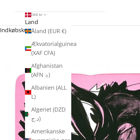
DKK kr.
Land
Indkøbskurv
Åland (EUR €)
Ækvatorialguinea
(XAF CFA)
Afghanistan
(AFN ؋)
Albanien (ALL
L)
Algeriet (DZD
د.ج)
Amerikanske