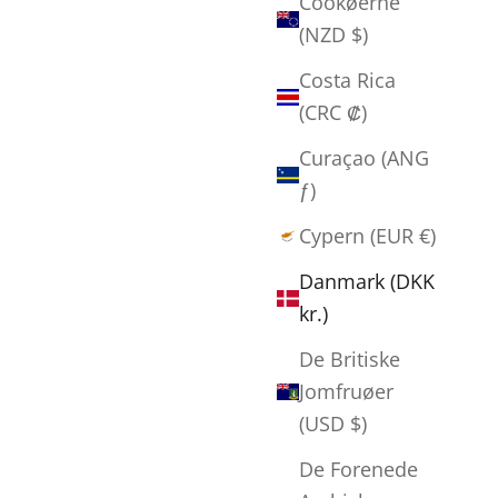
Cookøerne
(NZD $)
Costa Rica
(CRC ₡)
Curaçao (ANG
ƒ)
Cypern (EUR €)
Danmark (DKK
kr.)
De Britiske
Jomfruøer
(USD $)
De Forenede