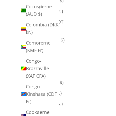
Bahamas (BSD $)
Cocosøerne
Bahrain (DKK kr.)
(AUD $)
Bangladesh (BDT
Colombia (DKK
৳)
kr.)
Barbados (BBD $)
Comorerne
(KMF Fr)
Belgien (EUR €)
Congo-
Belize (BZD $)
Brazzaville
Benin (XOF Fr)
(XAF CFA)
Bermuda (USD $)
Congo-
Bhutan (DKK kr.)
Kinshasa (CDF
Fr)
Bolivia (BOB Bs.)
Cookøerne
Bosnien-