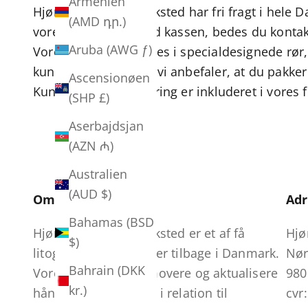
Armenien
Hjørring Grafisk Værksted har fri fragt i hele D
(AMD դր.)
vores "landeliste" ved kassen, bedes du kontak
Aruba (AWG ƒ)
Vores kunsttryk sendes i specialdesignede rør,
kunsttransport, men vi anbefaler, at du pakker
Ascensionøen
Kunsttransportforsikring er inkluderet i vores 
(SHP £)
Aserbajdsjan
(AZN ₼)
Australien
(AUD $)
Om os
Adr
Bahamas (BSD
Hjørring Grafisk Værksted er et af få
Hjø
$)
litografiske værksteder tilbage i Danmark.
Nør
Bahrain (DKK
Vores mål er at promovere og aktualisere
980
kr.)
håndværket at trykke i relation til
cvr