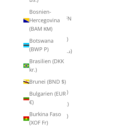
(XAF CFA)
Bosnien-
Afghanistan (AFN
Hercegovina
؋)
(BAM КМ)
Albanien (ALL L)
Botswana
(BWP P)
Algeriet (DZD د.ج)
Brasilien (DKK
Amerikanske
kr.)
oversøiske øer
(USD $)
Brunei (BND $)
Andorra (EUR €)
Bulgarien (EUR
€)
Angola (DKK kr.)
Burkina Faso
Anguilla (XCD $)
(XOF Fr)
Antigua og